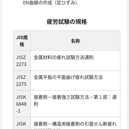
EN曲線の作成（定ひずみ）
疲労試験の規格
JIS規
名称
格
JISZ
金属材料の疲れ試験方法通則
2273
JISZ
金属平板の平面曲げ疲れ試験方法
2275
JISK
接着剤－接着強さ試験方法－第１部：通
6848
則
-1
JISK
接着剤－構造用接着剤の引張せん断疲れ