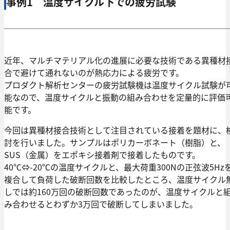
事例1 温度サイクル下での疲労試験
近年、マルチマテリアル化の進展に必要な技術である異種材
合で避けて通れないのが熱応力による疲労です。
プロダクト解析センターの疲労試験機は温度サイクル試験が
能なので、温度サイクルと振動の組み合わせを定量的に評価
能です。
今回は異種材接合技術として注目されている接着を題材に、
討を行いました。サンプルはポリカーボネート（樹脂）と、
SUS（金属）をエポキシ接着剤で接着したものです。
40℃⇔-20℃の温度サイクルと、最大荷重300Nの正弦波5Hz
複合して負荷した破断回数を比較したところ、温度サイクル
しでは約160万回の破断回数であったのが、温度サイクルと
み合わせるとわずか3万回で破断してしまいました。