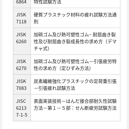
6864
特性試験方法
JISK
硬質プラスチック材料の疲れ試験方法通
7118
則
JISK
加硫ゴム及び熱可塑性ゴム− 耐屈曲き裂
6260
性及び耐屈曲き裂成長性の求め方（デマ
チャ式）
JISK
加硫ゴム及び熱可塑性ゴム－引張疲労特
6270
性の求め方（定ひずみ方法）
JISK
炭素繊維強化プラスチックの定荷重引張
7083
－引張疲れ試験方法
JISC
表面実装技術－はんだ接合部耐久性試験
6213
方法－第１－５部：せん断疲労試験方法
7-1-5