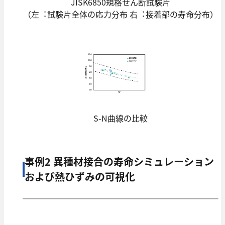
JISK6850規格せん断試験⽚
（左︓試験⽚全体の応⼒分布 右︓接着部の寿命分布）
S-N曲線の⽐較
事例2 異種材接合の寿命シミュレーション
および熱ひずみの可視化