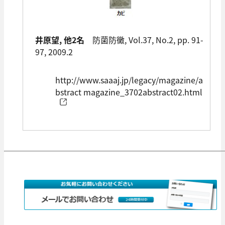
井原望, 他2名
防菌防黴, Vol.37, No.2, pp. 91-
97, 2009.2
http://www.saaaj.jp/legacy/magazine/a
bstract magazine_3702abstract02.html