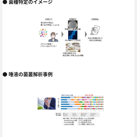
● 菌種特定のイメージ
● 唾液の菌叢解析事例