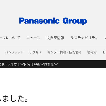
ープについて
ニュース
投資家情報
サステナビリティ
パンフレット
アクセス
センター情報・技術情報
情報館
お
電気・人体安全
バイオ解析
信頼性
取得
文
料分析 情報館
篠山地区
動画「7つの提供価値」
EMC 情報館
電子回路解析 情報館
デバイス創造 情報
しました。