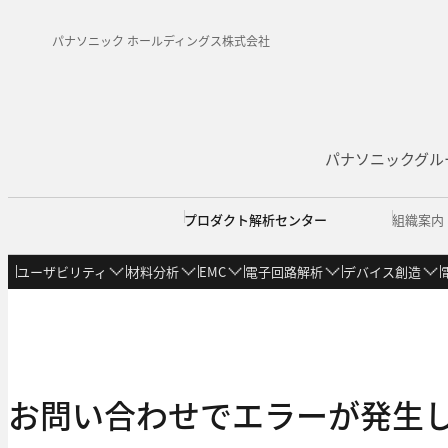
パナソニック ホールディングス株式会社
パナソニックグル
プロダクト解析センター
組織案内
ユーザビリティ
材料分析
EMC
電子回路解析
デバイス創造
組織案内
アクセス
センター情報・技術情報
情報館
ごあいさつ
全体（関西）
受賞
情報館TOP
学会発表
事業領域
ユーザビリティ情報館
西門真地区
講師・セミナー
組織図
守口地区
認定
論
材
バイオ解析 情報館
信頼性 情報館
お問い合わせでエラーが発生