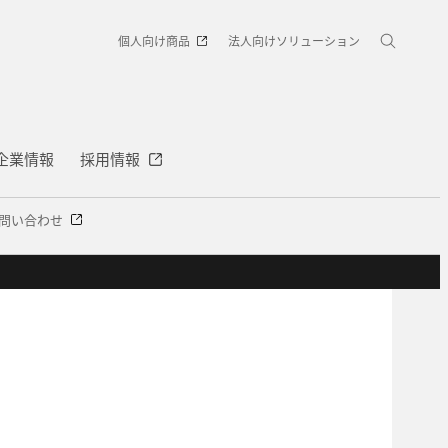
個人向け商品
法人向けソリューション
企業情報
採用情報
問い合わせ
館
電気・人体安全 情報館