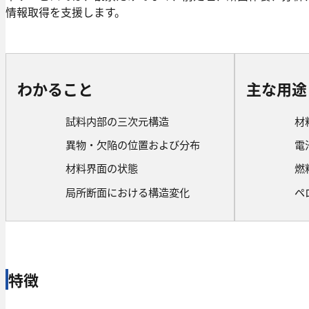
情報取得を支援します。
わかること
主な用途
試料内部の三次元構造
材
異物・欠陥の位置および分布
電
材料界面の状態
燃
局所断面における構造変化
ペ
特徴