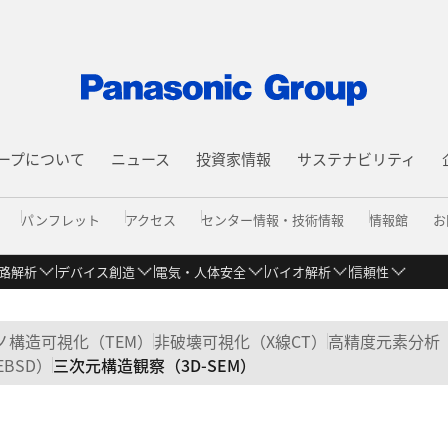
ープについて
ニュース
投資家情報
サステナビリティ
パンフレット
アクセス
センター情報・技術情報
情報館
お
路解析
デバイス創造
電気・人体安全
バイオ解析
信頼性
取得
文
料分析 情報館
篠山地区
動画「7つの提供価値」
EMC 情報館
電子回路解析 情報館
デバイス創造 情報
ノ構造可視化（TEM）
非破壊可視化（X線CT）
高精度元素分析（
BSD）
三次元構造観察（3D-SEM）