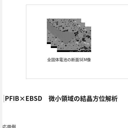
全固体電池の断面SEM像
PFIB×EBSD 微小領域の結晶方位解析
応用例