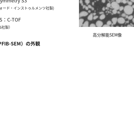
ymmetry S3
フォード・インストゥルメンツ社製)
MS：C-TOF
KS社製）
高分解能SEM像
IB-SEM）の外観