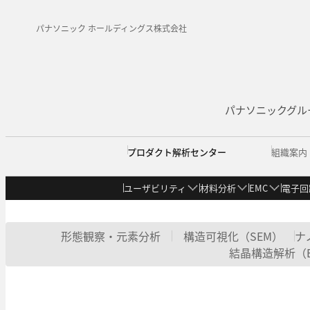
パナソニック ホールディングス株式会社
パナソニックグル
プロダクト解析センター
組織案内
ユーザビリティ
材料分析
EMC
電子回
組織案内
アクセス
センター情報・技術情報
情報館
ごあいさつ
全体（関西）
受賞
情報館TOP
学会発表
事業領域
ユーザビリティ情報館
西門真地区
講師・セミナー
組織図
守口地区
認定
論
材
バイオ解析 情報館
信頼性 情報館
形態観察・元素分析
構造可視化（SEM）
ナ
結晶構造解析（E