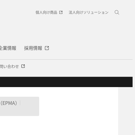
個人向け商品
法人向けソリューション
企業情報
採用情報
問い合わせ
館
電気・人体安全 情報館
EPMA）