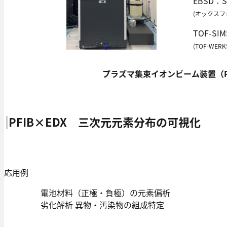
EBSD：S
(オックス
TOF-SI
(TOF-WER
プラズマ集束イオンビーム装置（PF
PFIB×EDX 三次元元素分布の可視化
応用例
電池材料（正極・負極）の元素偏析
劣化解析 異物・汚染物の組成特定