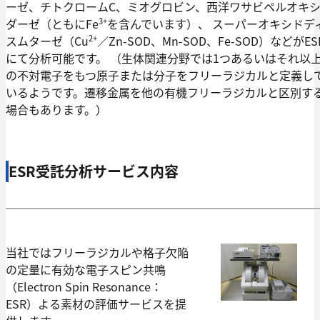
ーゼ、チトクロームC、ミオグロビン、西洋ワサビペルオキ
3+
ダーゼ（ともにFe
を含んでいます）、 スーパーオキシドデ
2+
スムターゼ（Cu
／Zn-SOD、Mn-SOD、Fe-SOD）などがES
にて分析可能です。 （生体関連分野では1つあるいはそれ以
の不対電子をもつ原子または分子をフリーラジカルと定義し
いるようです。遷移金属を他の有機フリーラジカルと区別す
場合もあります。）
ESR受託分析サービス内容
当社ではフリーラジカルや格子欠陥
の定量に有効な電子スピン共鳴
（Electron Spin Resonance：
ESR）よる素材の評価サービスを提