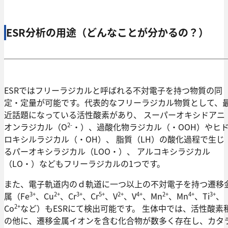
ESR分析の用途（どんなことが分かるの？）
ESRではフリーラジカルと呼ばれる不対電子を持つ物質の同
定・定量が可能です。代表的なフリーラジカル物質として、
近話題になっている活性酸素があり、 スーパーオキシドアニ
2-
オンラジカル（O
・）、過酸化物ラジカル（・OOH）やヒ
ロキシルラジカル（・OH）、 脂質（LH）の酸化過程で生じ
るパーオキシラジカル（LOO・）、 アルコキシラジカル
（LO・）などもフリーラジカルの1つです。
また、電子軌道内のｄ軌道に一つ以上の不対電子を持つ遷移
3+
2+
3+
5+
2+
4+
2+
4+
3+
属（Fe
、Cu
、Cr
、Cr
、V
、V
、Mn
、Mn
、Ti
、
2+
Co
など）もESRにて検出可能です。 生体中では、活性酸素
の他に、遷移金属イオンを含む化合物が数多く存在し、カタ