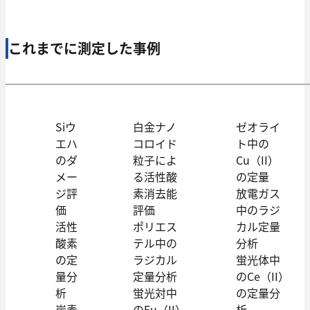
これまでに測定した事例
Siウ
白金ナノ
ゼオライ
エハ
コロイド
ト中の
のダ
粒子によ
Cu（II）
メー
る活性酸
の定量
ジ評
素消去能
放電ガス
価
評価
中のラジ
活性
ポリエス
カル定量
酸素
テル中の
分析
の定
ラジカル
蛍光体中
量分
定量分析
のCe（II）
析
蛍光対中
の定量分
炭素
のEu（II）
析