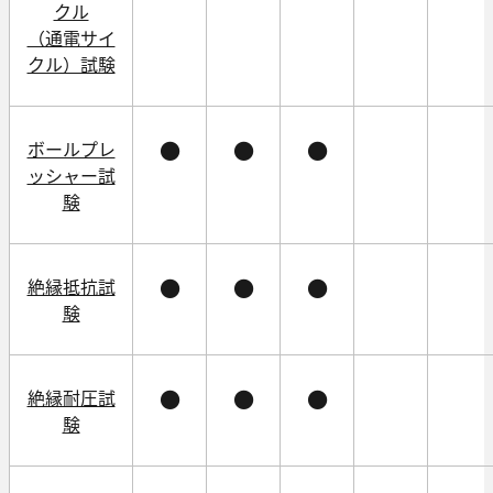
クル
（通電サイ
クル）試験
ボールプレ
●
●
●
ッシャー試
験
絶縁抵抗試
●
●
●
験
絶縁耐圧試
●
●
●
験