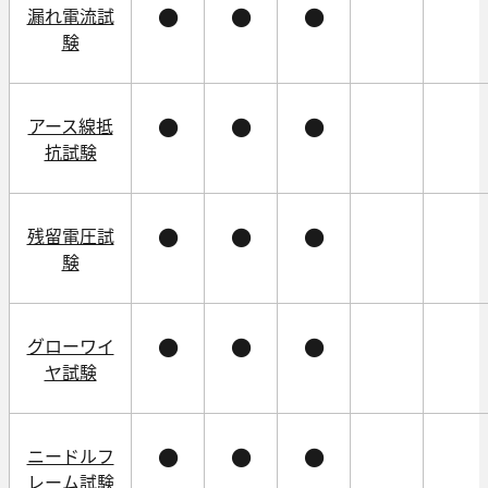
漏れ電流試
●
●
●
験
アース線抵
●
●
●
抗試験
残留電圧試
●
●
●
験
グローワイ
●
●
●
ヤ試験
ニードルフ
●
●
●
レーム試験