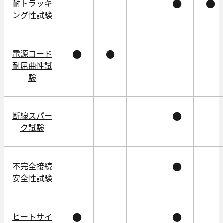
耐トラッキ
●
●
ング性試験
電源コード
●
●
耐屈曲性試
験
断線スパー
●
ク試験
不完全接続
●
安全性試験
ヒートサイ
●
●