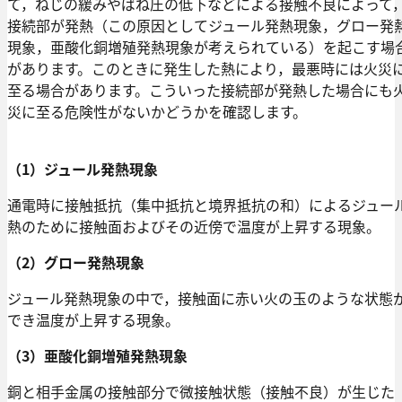
て，ねじの緩みやばね圧の低下などによる接触不良によって
接続部が発熱（この原因としてジュール発熱現象，グロー発
現象，亜酸化銅増殖発熱現象が考えられている）を起こす場
があります。このときに発生した熱により，最悪時には火災
至る場合があります。こういった接続部が発熱した場合にも
災に至る危険性がないかどうかを確認します。
（1）ジュール発熱現象
通電時に接触抵抗（集中抵抗と境界抵抗の和）によるジュー
熱のために接触面およびその近傍で温度が上昇する現象。
（2）グロー発熱現象
ジュール発熱現象の中で，接触面に赤い火の玉のような状態
でき温度が上昇する現象。
（3）亜酸化銅増殖発熱現象
銅と相手金属の接触部分で微接触状態（接触不良）が生じた