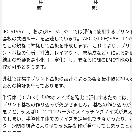
装
装
面）
面）
IEC 61967-1、およびIEC 62132-1では評価に使用するプリン
基板の共通ルールを記述しています。 AEC-Q100やSAE J175
もこの規格に準拠して基板を作成します。 これにより、プリ
ント基板の仕様（寸法、レイアウト、層構成など）による評
結果の影響を最小化（一定化）し、異なるIC間のEMC性能の
較が可能となります。
弊社では標準プリント基板の設計による影響を最小限に抑え
ための検証を行っております。
半導体（IC / LSI）単体のノイズを確実に評価するためには、
プリント基板の作り込みが欠かせません。 基板の作り込みが
悪いと、例えばDCDCコンバータのスイッチングノイズが見
てしまい、半導体単体でのノイズを定量化できなかったり、
ターン間の結合により予期せぬ誤動作が発生してしまうこと